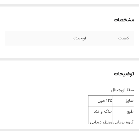
مشخصات
کیفیت
اورجینال
توضیحات
%100 اورجینال
سایز
125 میل
طبع
خنک و تند
گروه بویایی
معطر دریایی
عطار
پیر بوردن