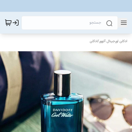
ادکلن اورجینال آتوور
/
ادکلن