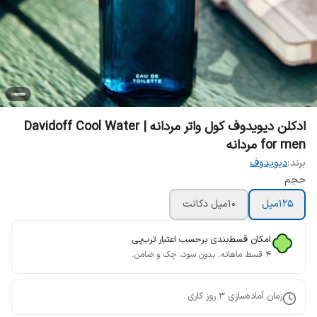
ادکلن دیویدوف کول واتر مردانه | Davidoff Cool Water
for men مردانه
برند:
دیویدوف
حجم
125میل
10میل دکانت
امکان قسط‌بندی برحسب اعتبار ترب‌پی
۴ قسط ماهانه. بدون سود، چک و ضامن.
زمان آماده‌سازی
3
روز کاری