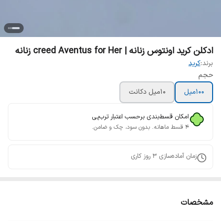
ادکلن کرید اونتوس زنانه | creed Aventus for Her زنانه
برند:
کرید
حجم
100میل
10میل دکانت
امکان قسط‌بندی برحسب اعتبار ترب‌پی
۴ قسط ماهانه. بدون سود، چک و ضامن.
زمان آماده‌سازی
3
روز کاری
مشخصات