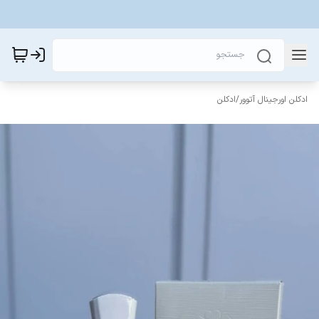
ادکلن اورجینال آتوور
/
ادکلن