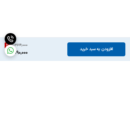
3
%
7,364,000
افزودن به سبد خرید
7,090,000
برگشت به بالا