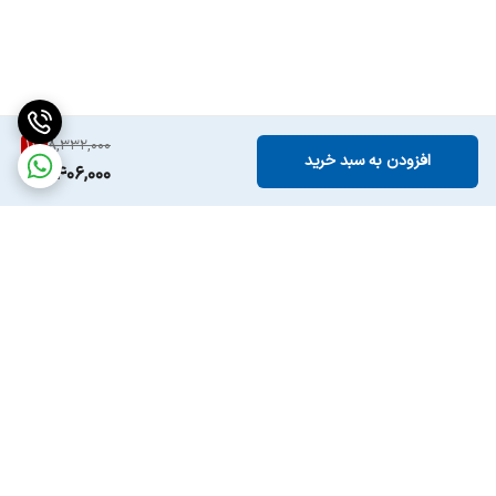
11
%
8,332,000
افزودن به سبد خرید
7,406,000
برگشت به بالا