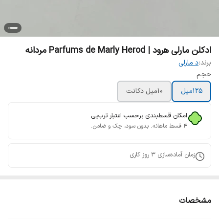
ادکلن مارلی هرود | Parfums de Marly Herod مردانه
برند:
د مارلی
حجم
125میل
10میل دکانت
امکان قسط‌بندی برحسب اعتبار ترب‌پی
۴ قسط ماهانه. بدون سود، چک و ضامن.
زمان آماده‌سازی
3
روز کاری
مشخصات