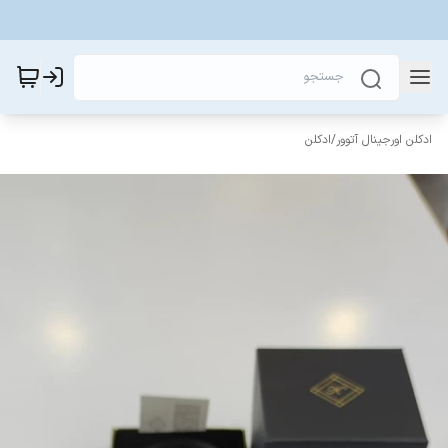
ادکلن اورجینال آتوور
/
ادکلن