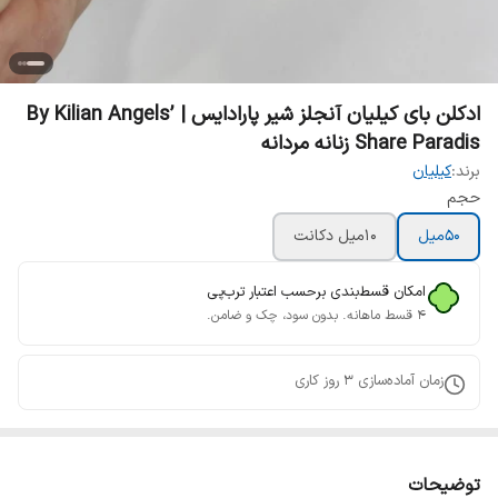
ادکلن بای کیلیان آنجلز شیر پارادایس | By Kilian Angels’
Share Paradis زنانه مردانه
برند:
کیلیان
حجم
۵۰میل
۱۰میل دکانت
امکان قسط‌بندی برحسب اعتبار ترب‌پی
۴ قسط ماهانه. بدون سود، چک و ضامن.
زمان آماده‌سازی
3
روز کاری
توضیحات