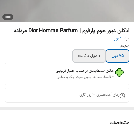
ادکلن دیور هوم پارفوم | Dior Homme Parfum مردانه
برند:
دیور
حجم
75میل
10میل دکانت
امکان قسط‌بندی برحسب اعتبار ترب‌پی
۴ قسط ماهانه. بدون سود، چک و ضامن.
زمان آماده‌سازی
3
روز کاری
مشخصات