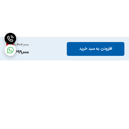
10
%
8,402,000
افزودن به سبد خرید
7,499,000
برگشت به بالا