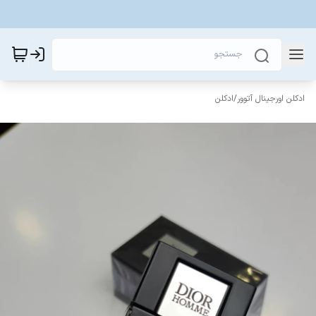
ادکلن اورجینال آتوور
/
ادکلن