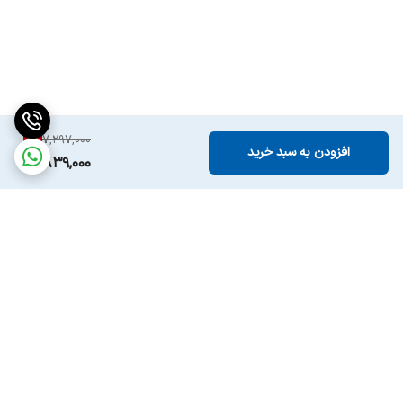
6
%
7,297,000
افزودن به سبد خرید
6,839,000
برگشت به بالا