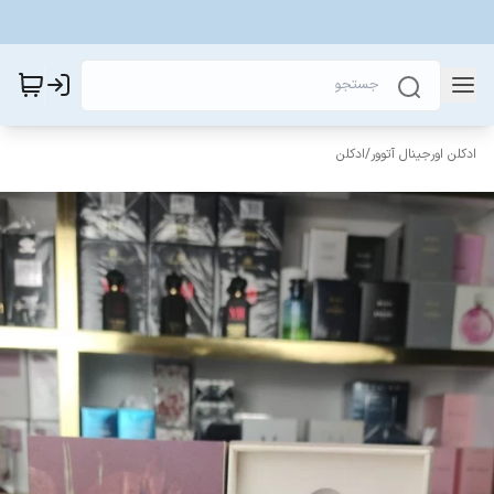
ادکلن اورجینال آتوور
/
ادکلن