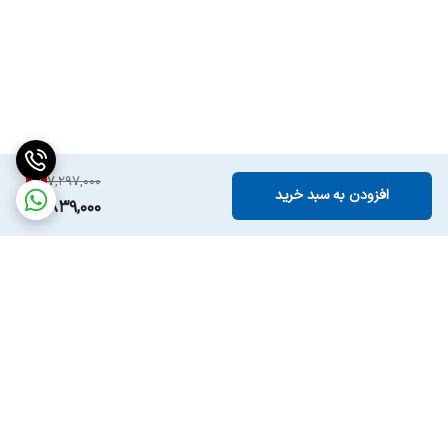
6
%
7,297,000
افزودن به سبد خرید
6,839,000
برگشت به بالا