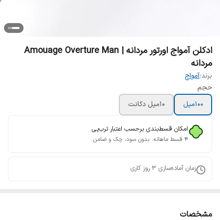
ادکلن آمواج اورتور مردانه | Amouage Overture Man
مردانه
برند:
آمواج
حجم
100میل
10میل دکانت
امکان قسط‌بندی برحسب اعتبار ترب‌پی
۴ قسط ماهانه. بدون سود، چک و ضامن.
زمان آماده‌سازی
3
روز کاری
مشخصات