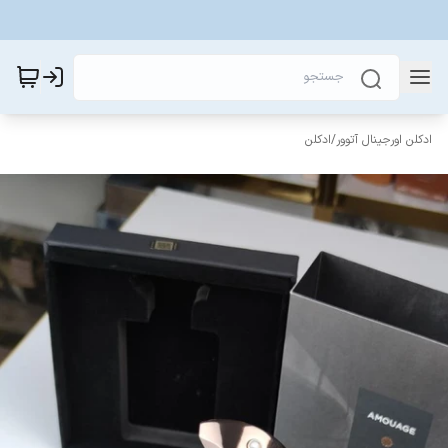
ادکلن اورجینال آتوور
/
ادکلن