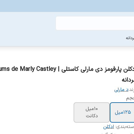
دانه
ادکلن پارفومز دی مارلی کاستلی |  Marly Castley
ردانه
ند:
د مارلی
جم
10میل
125میل
دکانت
ته‌بندی
:
ادکلن