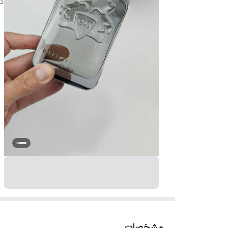
ک
مشخصات