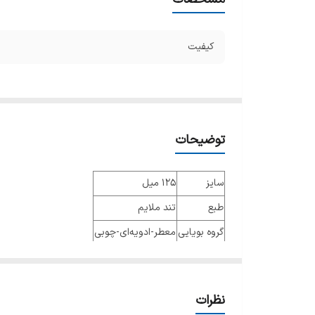
کیفیت
توضیحات
سایز
125 میل
طبع
تند ملایم
گروه بویایی
معطر-ادویه‌ای-چوبی
عطار
جنسیت
مردانه
نظرات
نوع عطر
ادو پرفیوم