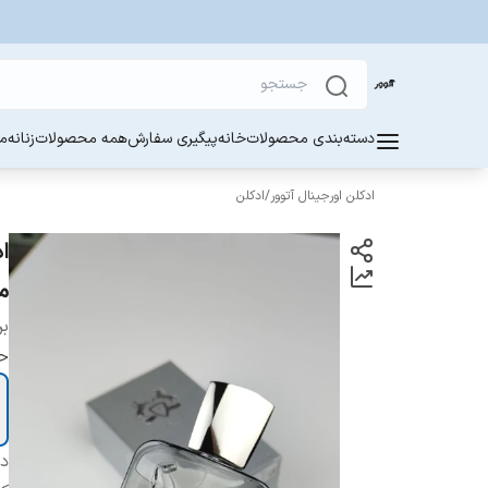
دسته‌بندی محصولات
خانه
پیگیری سفارش
همه محصولات
زنانه
مر
ادکلن اورجینال آتوور
/
ادکلن
م
بر
ح
دس