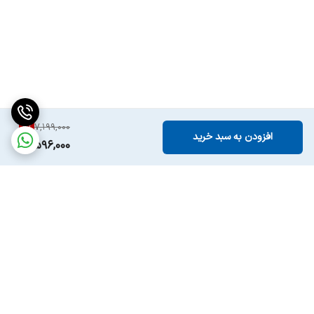
8
%
7,199,000
افزودن به سبد خرید
6,596,000
برگشت به بالا