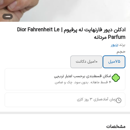
ادکلن دیور فارنهایت له پرفیوم | Dior Fahrenheit Le
Parfum مردانه
برند:
دیور
حجم
75میل
10میل دکانت
امکان قسط‌بندی برحسب اعتبار ترب‌پی
۴ قسط ماهانه. بدون سود، چک و ضامن.
زمان آماده‌سازی
3
روز کاری
مشخصات