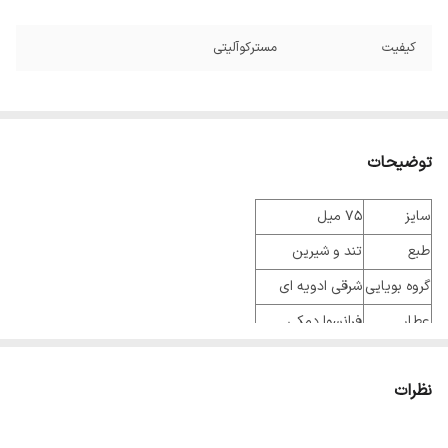
کیفیت
مسترکوآلیتی
توضیحات
سایز
75 میل
طبع
تند و شیرین
گروه بویایی
شرقی ادویه ای
عطار
فرانسوا دمکی
جنسیت
مردانه
نظرات
نوع عطر
پرفیوم
فصل
فصول سرد