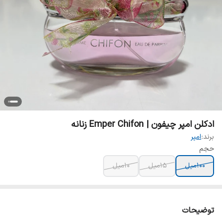
ادکلن امپر چیفون | Emper Chifon زنانه
برند:
امپر
حجم
100میل
15میل
10میل
توضیحات