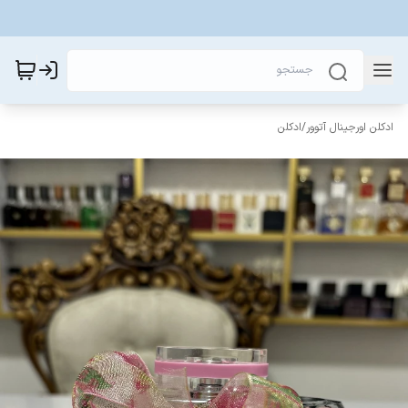
ادکلن اورجینال آتوور
/
ادکلن