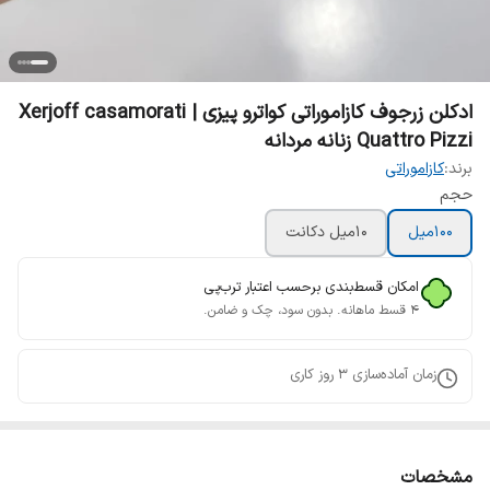
ادکلن زرجوف کازاموراتی کواترو پیزی | Xerjoff casamorati
Quattro Pizzi زنانه مردانه
برند:
کازاموراتی
حجم
100میل
10میل دکانت
امکان قسط‌بندی برحسب اعتبار ترب‌پی
۴ قسط ماهانه. بدون سود، چک و ضامن.
زمان آماده‌سازی
3
روز کاری
مشخصات