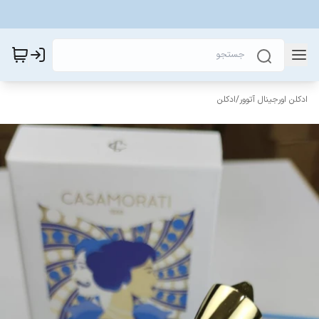
ادکلن اورجینال آتوور
/
ادکلن