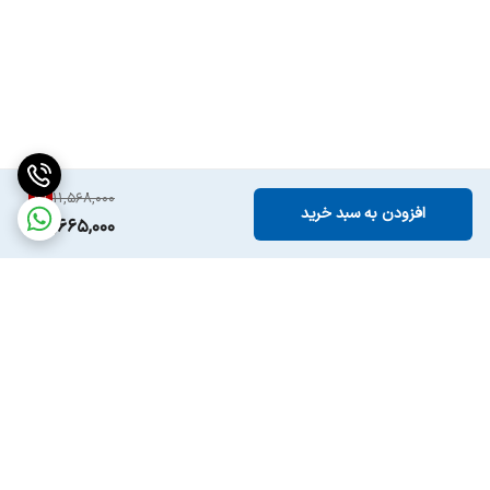
7
%
11,568,000
افزودن به سبد خرید
10,665,000
برگشت به بالا