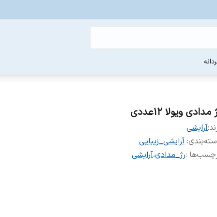
دانه
 مدادی ویولا 12عددی
ند:
آرایشی
ته‌بندی
:
آرایشی_زیبایی
چسب‌ها :
رژ_مدادی
،
آرایشی