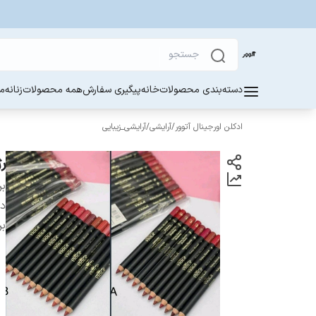
دسته‌بندی محصولات
خانه
پیگیری سفارش
همه محصولات
زنانه
مر
ادکلن اورجینال آتوور
/
آرایشی
/
آرایشی_زیبایی
رژ
بر
دس
بر