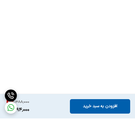
6
%
1,388,000
افزودن به سبد خرید
1,294,000