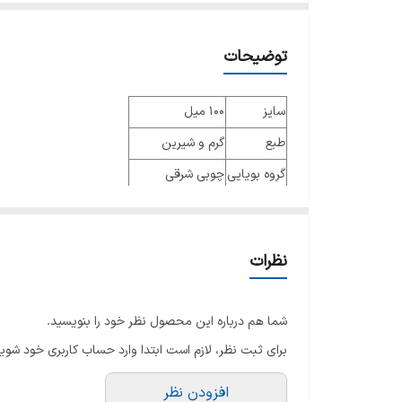
توضیحات
سایز
100 میل
طبع
گرم و شیرین
گروه بویایی
چوبی شرقی
عطار
جنسیت
مردانه و زنانه
نظرات
نوع عطر
ادو پرفیوم
فصل
فصول سرد
شما هم درباره این محصول نظر خود را بنویسید.
ماندگاری
بسیار طولانی مدت
برای ثبت نظر، لازم است ابتدا وارد حساب کاربری خود شوید
پراکندگی
بسیار خوب
افزودن نظر