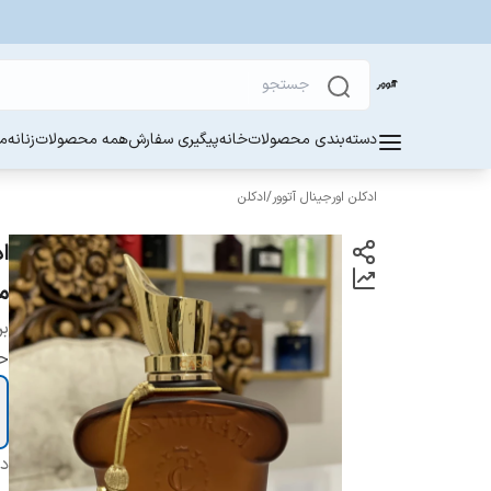
دسته‌بندی محصولات
خانه
پیگیری سفارش
همه محصولات
زنانه
مر
ادکلن اورجینال آتوور
/
ادکلن
م
بر
ح
دس