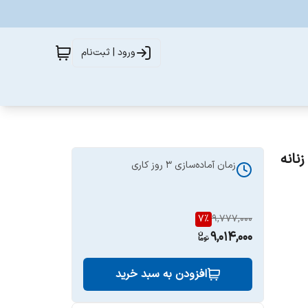
ورود | ثبت‌نام
ادکلن کازاموراتی زرجف-زرژاف Xerjoff Casamorati 1888 زنانه
زمان آماده‌سازی
3
روز کاری
7
%
9,777,000
9,014,000
افزودن به سبد خرید