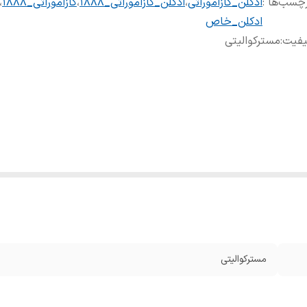
چسب‌ها :
ادکلن_کازاموراتی
،
ادکلن_کازاموراتی_1888
،
کازاموراتی_1888
،
ادکلن_خاص
یفیت
:
مسترکوالیتی
مسترکوالیتی