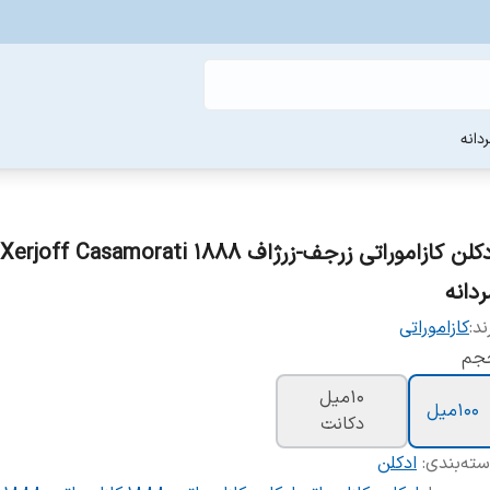
دانه
ردانه
ند:
کازاموراتی
جم
10میل
100میل
دکانت
ته‌بندی
:
ادکلن