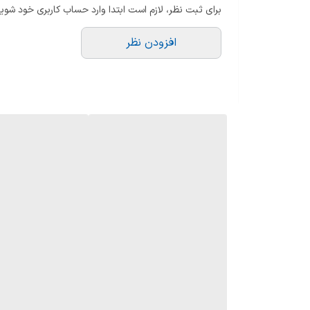
برای ثبت نظر، لازم است ابتدا وارد حساب کاربری خود شوید
پراکندگی
متوسط
افزودن نظر
رایحه اولیه: یاس، ارکیده
رایحه میانی: دانه تونکا، شکر قهوه‌ای
رایحه پایه: مشک، کهربا، نعناع هندی، چوب عنبر