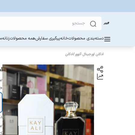
دسته‌بندی محصولات
خانه
پیگیری سفارش
همه محصولات
زنانه
مر
ادکلن اورجینال آتوور
/
ادکلن
ادک
بر
ح
دس
بر
ک