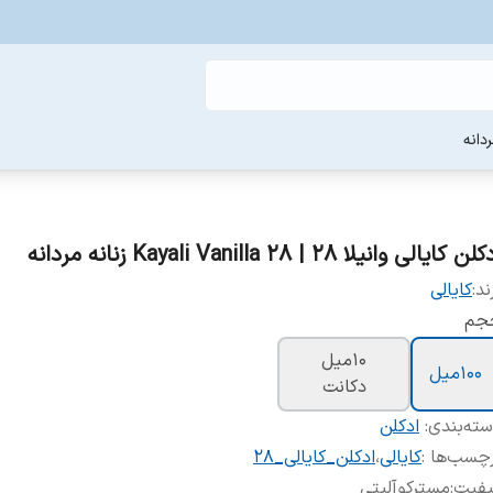
دانه
لن کایالی وانیلا 28 | Kayali Vanilla 28 زنانه مردانه
ند:
کایالی
جم
10میل
100میل
دکانت
ته‌بندی
:
ادکلن
چسب‌ها :
کایالی
،
ادکلن_کایالی_28
یفیت
:
مسترکوآلیتی