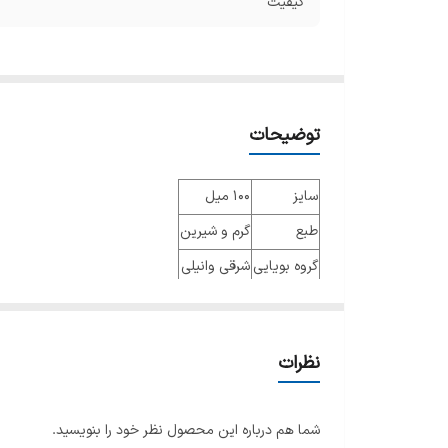
کیفیت
توضیحات
سایز
100 میل
طبع
گرم و شیرین
گروه بویایی
شرقی وانیلی
عطار
جنسیت
زنانه مردانه
نظرات
نوع عطر
ادوپرفیوم
فصل
فصول سرد
شما هم درباره این محصول نظر خود را بنویسید.
ماندگاری
متوسط