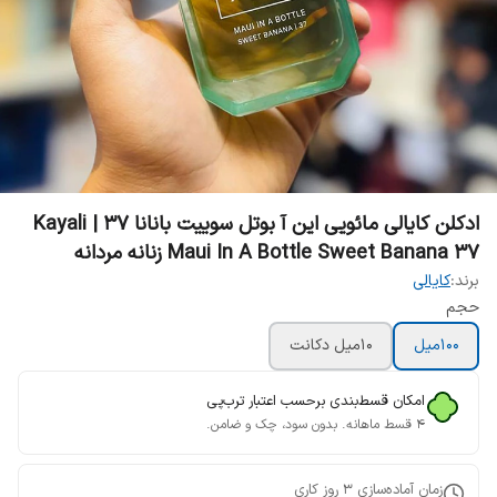
ادکلن کایالی مائویی این آ بوتل سوییت بانانا 37 | Kayali
Maui In A Bottle Sweet Banana 37 زنانه مردانه
برند:
کایالی
حجم
100میل
10میل دکانت
امکان قسط‌بندی برحسب اعتبار ترب‌پی
۴ قسط ماهانه. بدون سود، چک و ضامن.
زمان آماده‌سازی
3
روز کاری