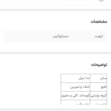
مشخصات
کیفیت
مسترکوآلیتی
توضیحات
سایز
100 میل
طبع
خنک و شیرین
گروه بویایی
گورماند، گلی و عنبری
جنسیت
یونیسکس