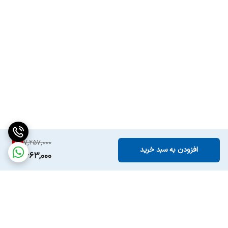
8
%
7,257,000
افزودن به سبد خرید
6,663,000