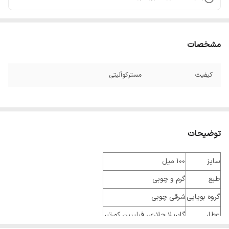
مشخصات
کیفیت
مسترکوآلیتی
توضیحات
سایز
100 میل
طبع
گرم و چوبی
گروه بویایی
شرقی چوبی
عطار
گابریلا چلاری، فیلیپین کورتیر