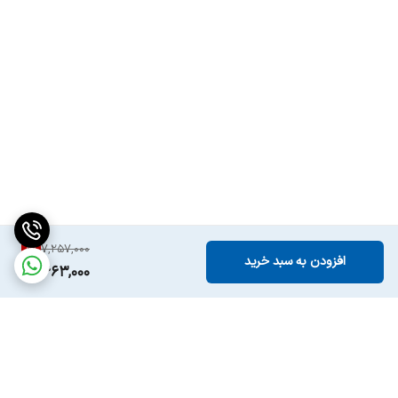
8
%
7,257,000
افزودن به سبد خرید
6,663,000