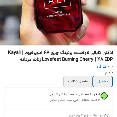
ادکلن کایالی لاوفست برنینگ چری ۴۸ ادوپرفیوم | Kayali
Lovefest Burning Cherry | 48 EDP زنانه مردانه
برند:
کایالی
حجم
100میل
10میل دکانت
امکان قسط‌بندی برحسب اعتبار ترب‌پی
۴ قسط ماهانه. بدون سود، چک و ضامن.
زمان آماده‌سازی
3
روز کاری