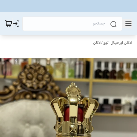
ادکلن اورجینال آتوور
/
ادکلن