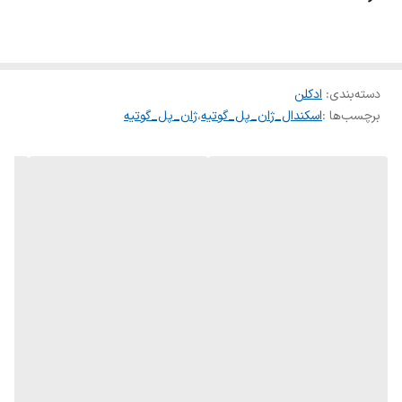
دسته‌بندی
:
ادکلن
برچسب‌ها :
اسکندال_ژان_پل_گوتیه
،
ژان_پل_گوتیه