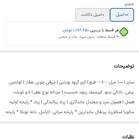
حجم
100ميل
10ميل دکانت
هر قسط با ترب‌پی:
۱٬۱۸۲٬۲۵۰
تومان
۴ قسط ماهانه. بدون سود، چک و ضامن.
توضیحات
سایز | 100 میل ---|--- طبع | گرم گروه بویایی | شرقی چوبی عطار | کوئنتین
بیش، ناتالی ستو، کریستف رینود جنسیت | مردانه نوع عطر | ادو تویلت
فصل | فصول سرد و معتدل ماندگاری | زیاد پراکندگی | زیاد * رایحه اولیه:
سالویا اسکلاریا، پرتقال ماندارین * رایحه میانی: کارامل، دانه تونکا * رایحه
پایه: خس خس
نظرات