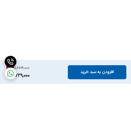
10
%
5,264,000
افزودن به سبد خرید
4,729,000