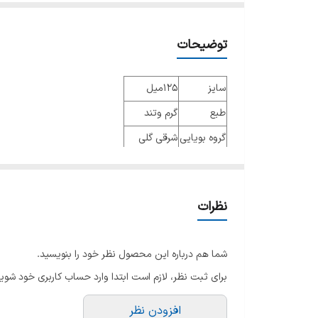
توضیحات
سایز
125میل
طبع
گرم وتند
گروه بویایی
شرقی گلی
عطار
جنسیت
مردانه و زنانه
نظرات
نوع عطر
ادو پرفیوم
فصل
فصول سرد
شما هم درباره این محصول نظر خود را بنویسید.
ماندگاری
بسیار خوب
برای ثبت نظر، لازم است ابتدا وارد حساب کاربری خود شوید
پراکندگی
خوب
افزودن نظر