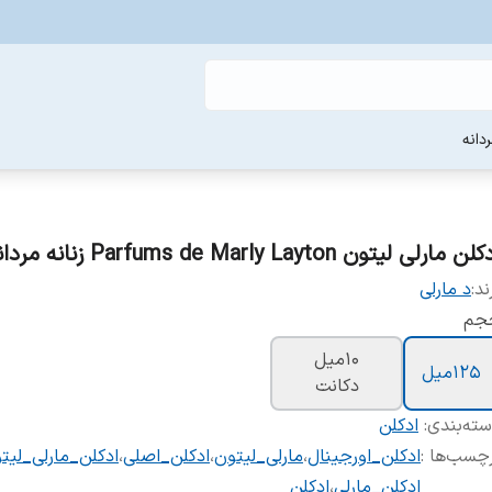
دانه
لن مارلی لیتون Parfums de Marly Layton زنانه مردانه
ند:
د مارلی
جم
10میل
125میل
دکانت
ته‌بندی
:
ادکلن
چسب‌ها :
ادکلن_اورجینال
،
مارلی_لیتون
،
ادکلن_اصلی
،
ادکلن_مارلی_لیت
ادکلن_مارلی
،
ادکلن