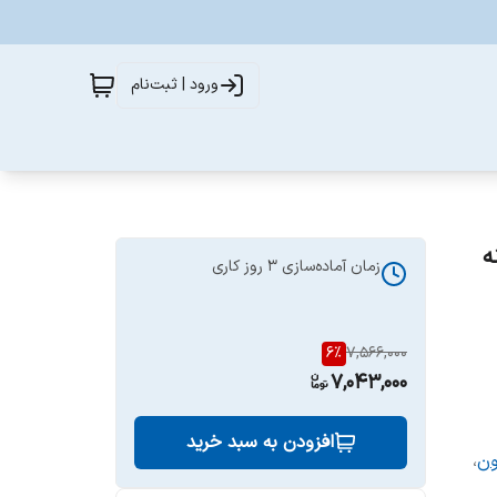
ورود | ثبت‌نام
زمان آماده‌سازی
3
روز کاری
6
%
7,566,000
7,043,000
افزودن به سبد خرید
ون
،