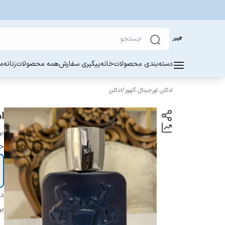
دسته‌بندی محصولات
خانه
پیگیری سفارش
همه محصولات
زنانه
مر
ادکلن اورجینال آتوور
/
ادکلن
ادک
بر
ح
دس
بر