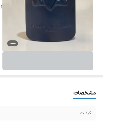
ک
مشخصات
کیفیت