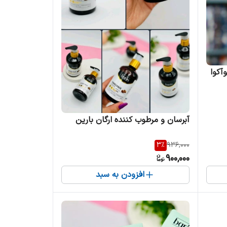
آکوا
آبرسان و مرطوب کننده ارگان بارین
3
%
936,000
900,000
افزودن به سبد