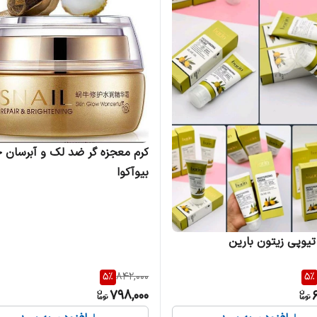
کرم معجزه گر ضد لک و آبرسان 
بیوآکوا
تیوپی زیتون بارین
5
%
842,000
5
%
798,000