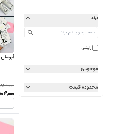
برند
آرایشی
آبرسان 
موجودی
846,000
محدوده قیمت
804,000