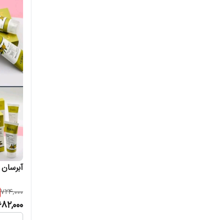
آبرسان 
724,000
682,000