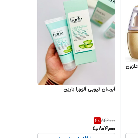
حلزون
آبرسان تیوپی آلوورا بارین
4
%
846,000
804,000