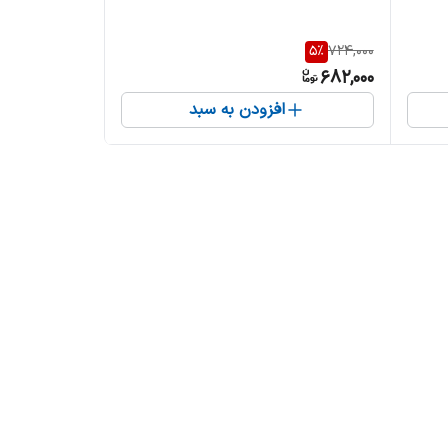
5
%
724,000
682,000
افزودن به سبد