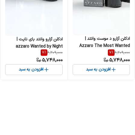
ادکلن آزارو د موست وانتد |
ادکلن آزارو وانتد بای نایت |
Azzaro The Most Wanted
azzaro Wanted by Night
7
%
7
%
6,209,000
6,209,000
مردانه
مردانه
5,748,000
5,748,000
افزودن به سبد
افزودن به سبد