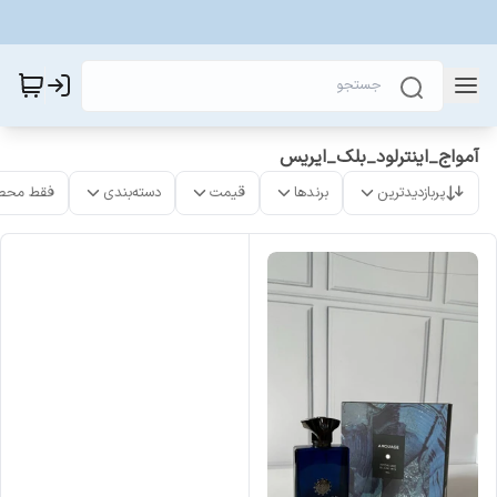
آمواج_اینترلود_بلک_ایریس
پربازدیدترین
برندها
قیمت
دسته‌بندی
فقط محص