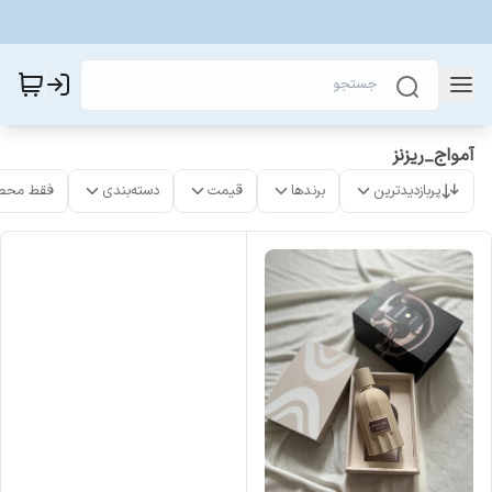
آمواج_ریزنز
پربازدیدترین
برندها
قیمت
دسته‌بندی
فقط محص