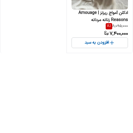
ادکلن آمواج ریزنز | Amouage
Reasons زنانه مردانه
8
%
8,095,000
7,400,000
افزودن به سبد