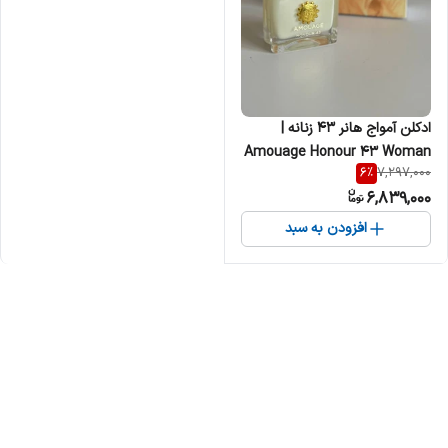
ادکلن آمواج هانر 43 زنانه |
Amouage Honour 43 Woman
6
%
7,297,000
زنانه
6,839,000
افزودن به سبد