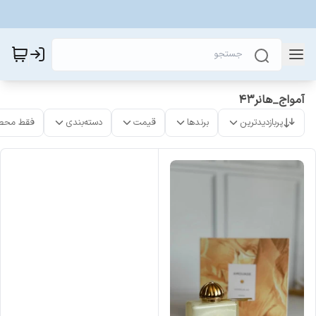
آمواج_هانر43
پربازدیدترین
برندها
قیمت
دسته‌بندی
فقط محص