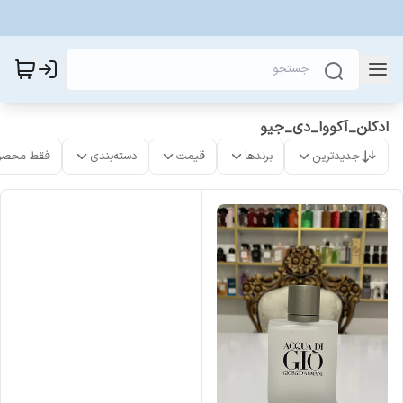
ادکلن_آکووا_دی_جیو
جدیدترین
برندها
قیمت
دسته‌بندی
فقط محصو