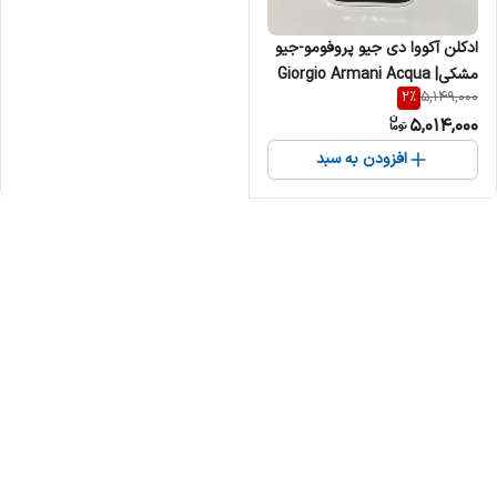
ادکلن آکووا دی جیو پروفومو-جیو
مشکی| Giorgio Armani Acqua
2
%
5,149,000
di Gio Profumo مردانه
5,014,000
افزودن به سبد