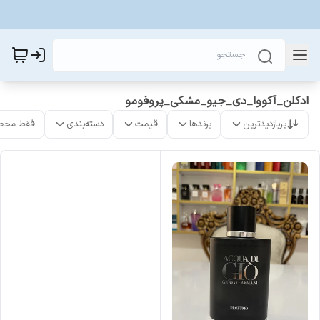
ادکلن_آکووا_دی_جیو_مشکی_پروفومو
پربازدیدترین
برندها
قیمت
دسته‌بندی
فقط محص