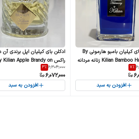
ادکلن بای کیلیان بامبو هارمونی By
ادکلن بای کیلیان اپل برندی آن د
Kilian Bamb زنانه مردانه
راکس  Kilian Apple Brandy on
3
%
6,304,000
7
%
6
the Rocks زنانه مردانه
6,072,000
6,
افزودن به سبد
افزودن به سبد