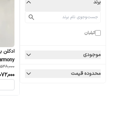
برند
کیلیان
موجودی
oo Harmony
,538,000
محدوده قیمت
072,000