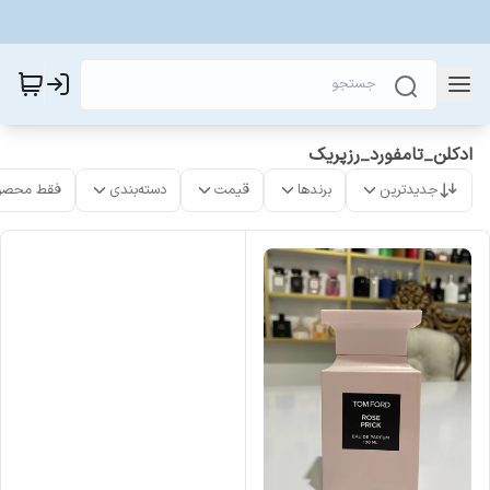
ادکلن_تامفورد_رزپریک
جدیدترین
برندها
قیمت
دسته‌بندی
فقط محصو