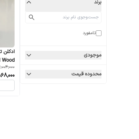
برند
تامفورد
موجودی
Oud Wood زنانه
,004,000
محدوده قیمت
568,000