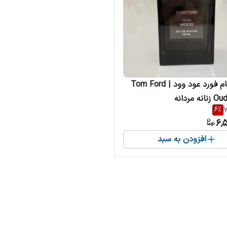
ادکلن تام فورد عود وود | Tom Ford
 مردانه
6
%
7
6,
افزودن به سبد