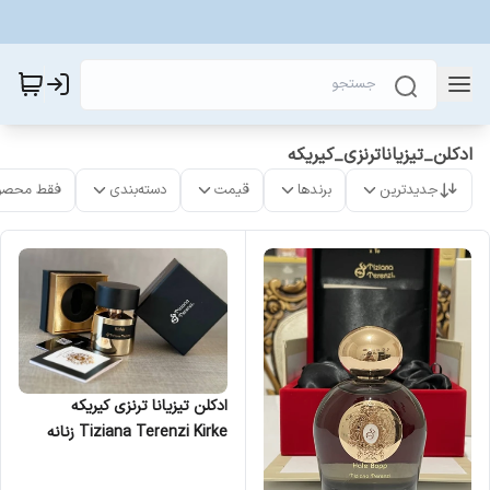
ادکلن_تیزیاناترنزی_کیریکه
جدیدترین
برندها
قیمت
دسته‌بندی
فقط محصو
ادکلن تیزیانا ترنزی کیریکه
Tiziana Terenzi Kirke زنانه
مردانه