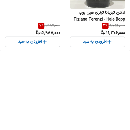
ادکلن تیزیانا ترنزی هیل بوپ
Tiziana Terenzi - Hale Bopp
7
%
3
%
6,487,000
11,756,000
زنانه مردانه
5,988,000
11,306,000
افزودن به سبد
افزودن به سبد