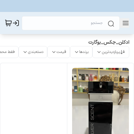
ادکلن_جکس_بوگارت
پربازدیدترین
برندها
قیمت
دسته‌بندی
فقط محص