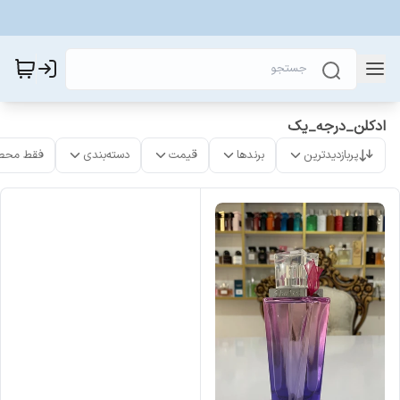
ادکلن_درجه_یک
پربازدیدترین
برندها
قیمت
دسته‌بندی
فقط محص