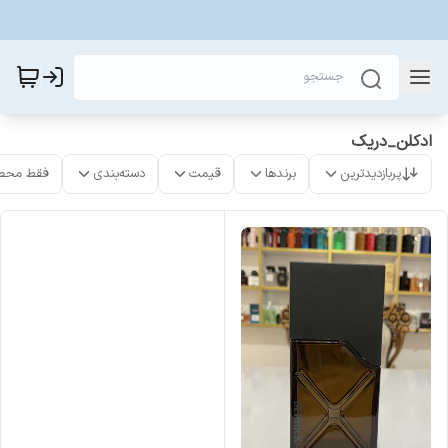
ادکلن_دریک
پربازدیدترین
برندها
قیمت
دسته‌بندی
فقط محص