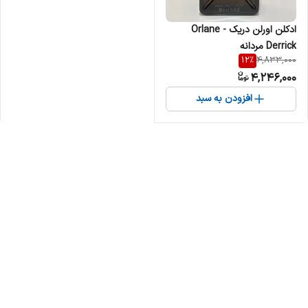
ادکلن اورلن دریک Orlane -
Derrick مردانه
12
%
4,833,000
4,246,000
افزودن به سبد