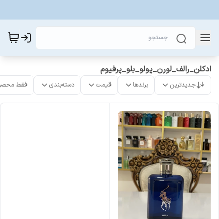
ادکلن_رالف_لورن_پولو_بلو_پرفیوم
جدیدترین
برندها
قیمت
دسته‌بندی
فقط محصو