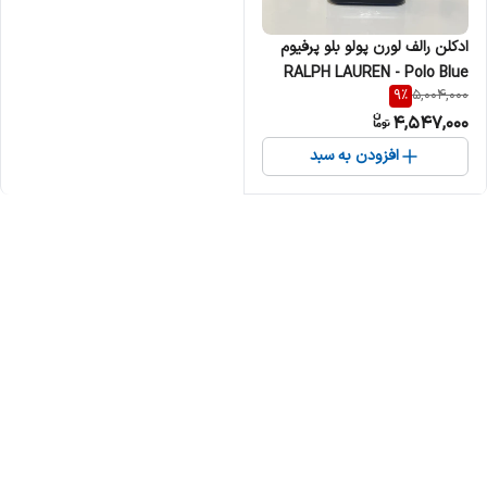
ادکلن رالف لورن پولو بلو پرفیوم
RALPH LAUREN - Polo Blue
9
%
5,004,000
Parfum مردانه
4,547,000
افزودن به سبد