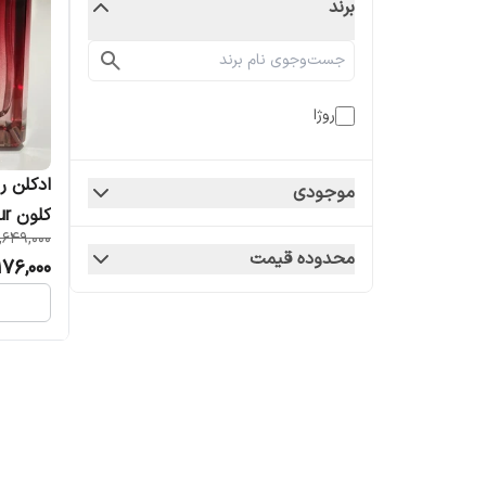
برند
روژا
ادکلن ر
موجودی
کل
,649,000
 Cologne
محدوده قیمت
176,000