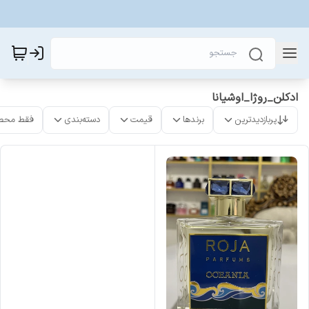
ادکلن_روژا_اوشیانا
پربازدیدترین
برندها
قیمت
دسته‌بندی
فقط محص