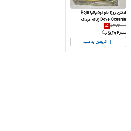
ادکلن روژا داو اوشیانیا Roja
Dove Oceania زنانه مردانه
5
%
5,472,000
5,176,000
افزودن به سبد