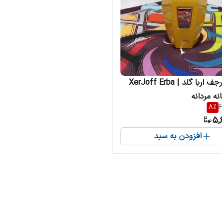
ادکلن زرجف اربا گلد | XerJoff Erba
8
%
6
5,
افزودن به سبد