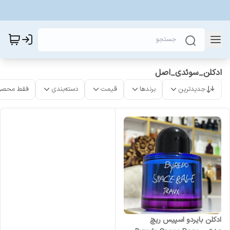
ادکلن_سوئدی_اصل
جدیدترین
برندها
قیمت
دسته‌بندی
فقط محصو
ادکلن بایردو اسپیس ریچ