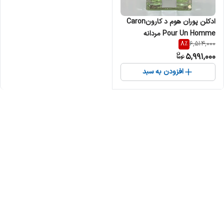
ادکلن پوران هوم د کارونCaron
Pour Un Homme مردانه
8
%
6,514,000
5,991,000
افزودن به سبد