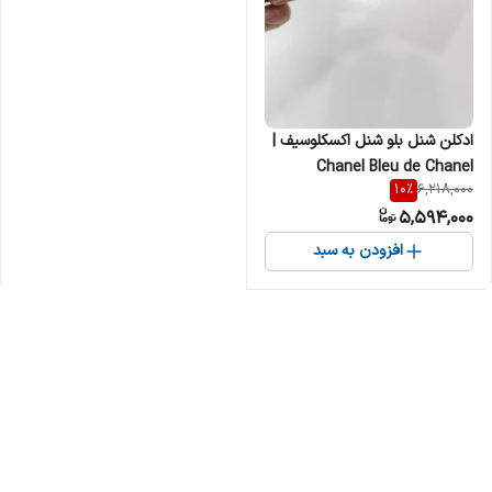
ادکلن شنل بلو شنل اکسکلوسیف |
Chanel Bleu de Chanel
10
%
6,218,000
L’Exclusif مردانه
5,594,000
افزودن به سبد