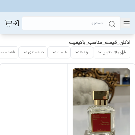
ادکلن_قیمت_مناسب_باکیفیت
پربازدیدترین
برندها
قیمت
دسته‌بندی
فقط محص