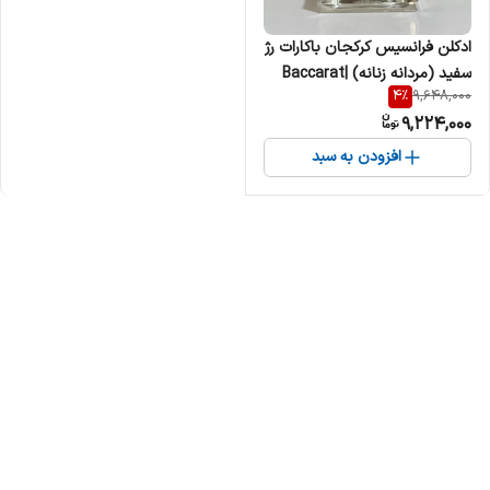
ادکلن فرانسیس کرکجان باکارات رژ
سفید (مردانه زنانه) |Baccarat
4
%
9,648,000
Rouge 540 زنانه مردانه
9,224,000
افزودن به سبد