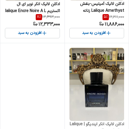
ادکلن لالیک آمیتیس-بنفش
ادکلن لالیک انکر نویر ای ال
Lalique Amethyst زنانه
اکستریم lalique Encre Noire A L
8
%
5
%
13,493,000
12,611,000
Extreme مردانه
12,333,000
11,886,000
افزودن به سبد
افزودن به سبد
ادکلن لالیک انکر ایندیگو | Lalique