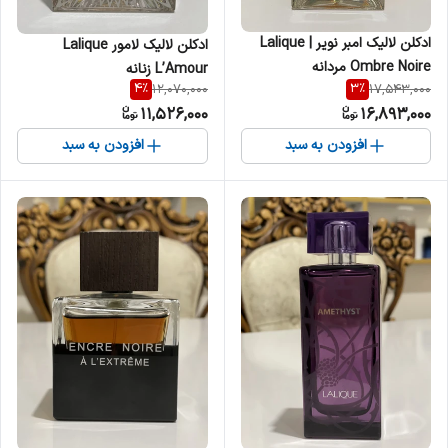
ادکلن لالیک امبر نویر | Lalique
ادکلن لالیک لامور Lalique
Ombre Noire مردانه
L’Amour زنانه
4
%
3
%
12,070,000
17,543,000
11,526,000
16,893,000
افزودن به سبد
افزودن به سبد