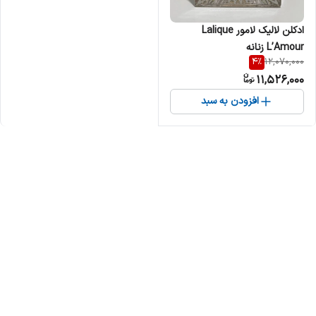
ادکلن لالیک لامور Lalique
L’Amour زنانه
4
%
12,070,000
11,526,000
افزودن به سبد