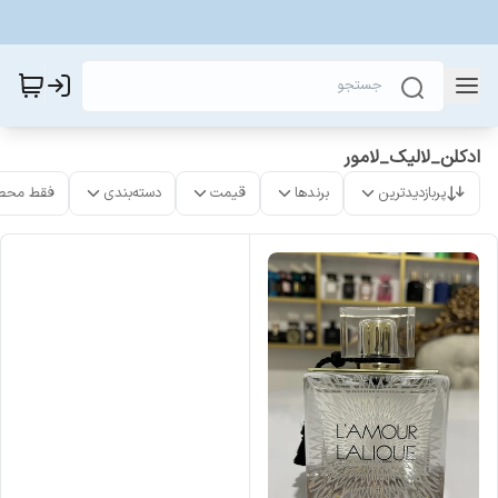
ادکلن_لالیک_لامور
پربازدیدترین
برندها
قیمت
دسته‌بندی
فقط محص