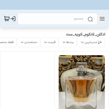
ادکلن_لانکوم_لاویه_ست
جدیدترین
برندها
قیمت
دسته‌بندی
فقط محصو