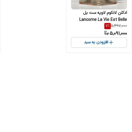
ادکلن لانکوم لاویه ست بل
Lancome La Vie Est Belle
7
%
5,497,000
زنانه
5,091,000
افزودن به سبد