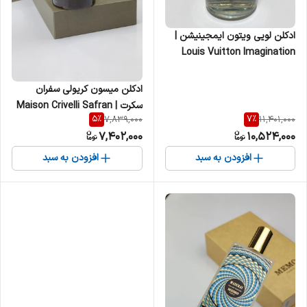
ادکلن لویی ویتون ایمجینیشن |
Louis Vuitton Imagination
مردانه
ادکلن میسون کریولی سفران
سکرت | Maison Crivelli Safran
5
%
7
%
7,839,000
11,401,000
Secret مردانه زنانه
7,402,000
10,524,000
افزودن به سبد
افزودن به سبد