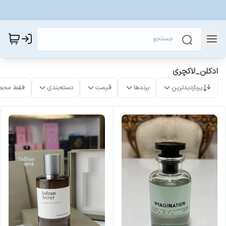
ادکلن_لاکچری
پربازدیدترین
برندها
قیمت
دسته‌بندی
فقط محص