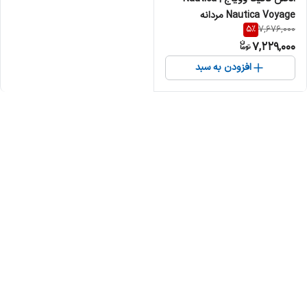
Nautica Voyage مردانه
5
%
7,676,000
7,229,000
افزودن به سبد