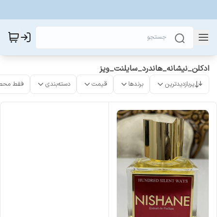
ادکلن_نیشانه_هاندرد_سایلنت_ویز
پربازدیدترین
برندها
قیمت
دسته‌بندی
فقط محص