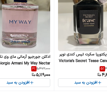
یکتوریا سکرت تیس کندی نویر
ادکلن جورجیو آرمانی مای وی نکت
Victoria's Secret Tease Can
Giorgio Armani My Way Nectar زنان
6
%
5,472,000
5
%
4
5,119,000
4,
افزودن به سبد
افزودن به سبد