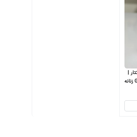
ار |
ه