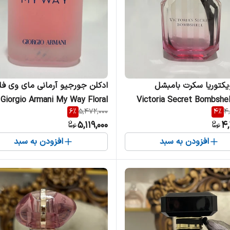
ادکلن ویکتوریا سکرت بامبشل
ادکلن جورجیو آرمانی مای وی فلو
Victoria Secret Bombshel
Giorgio Armani My Way Floral زنانه
6
%
5,472,000
4
%
4
5,119,000
4,
افزودن به سبد
افزودن به سبد