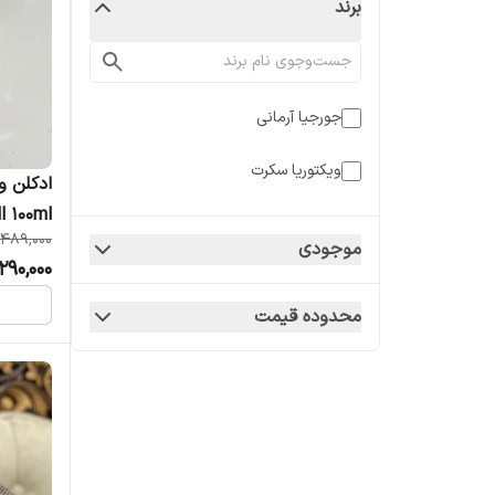
برند
جورجیا آرمانی
ویکتوریا سکرت
l 100ml
,489,000
زنانه
موجودی
290,000
محدوده قیمت