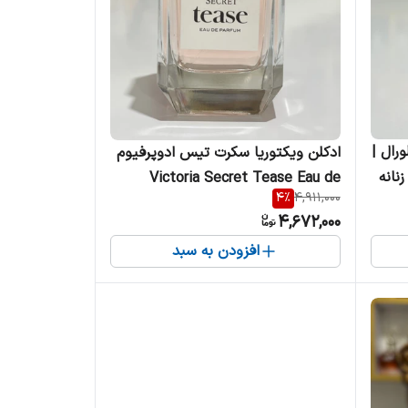
رال |
ادکلن ویکتوریا سکرت تیس ادوپرفیوم
Victoria Secret Tease Eau de
4
%
4,911,000
Parfum 2020 زنانه
4,672,000
افزودن به سبد