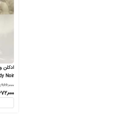
ادکلن و
dy Noir
زنانه
,966,000
672,000