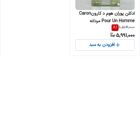
ادکلن پوران هوم د کارونCaron
Pour Un Homme مردانه
8
%
6,514,000
5,991,000
افزودن به سبد