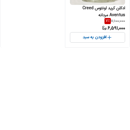
ادکلن کرید اونتوس Creed
Aventus مردانه
7
%
7,100,000
6,591,000
افزودن به سبد