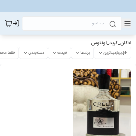
ادکلن_کرید_اونتوس
پربازدیدترین
برندها
قیمت
دسته‌بندی
فقط محص